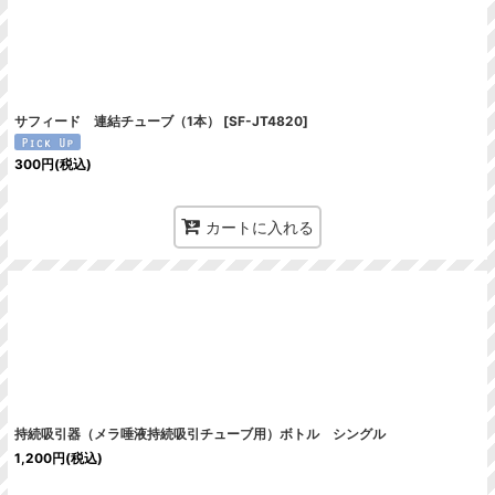
サフィード 連結チューブ（1本）
[
SF-JT4820
]
300
円
(税込)
カートに入れる
持続吸引器（メラ唾液持続吸引チューブ用）ボトル シングル
1,200
円
(税込)