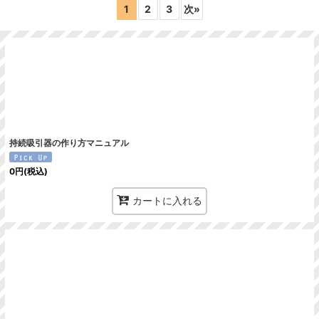
1
2
3
次
»
絞り込む
持続吸引器の作り方マニュアル
0
円
(税込)
カートに入れる