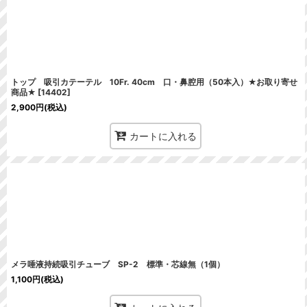
トップ 吸引カテーテル 10Fr. 40cm 口・鼻腔用（50本入）★お取り寄せ
商品★
[
14402
]
2,900
円
(税込)
カートに入れる
メラ唾液持続吸引チューブ SP-2 標準・芯線無（1個）
1,100
円
(税込)