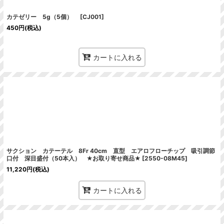
カテゼリー 5g（5個）
[
CJ001
]
450
円
(税込)
カートに入れる
サクション カテーテル 8Fr 40cm 直型 エアロフローチップ 吸引調節
口付 深目盛付（50本入） ★お取り寄せ商品★
[
2550-08M45
]
11,220
円
(税込)
カートに入れる