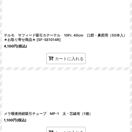
テルモ サフィード吸引カテーテル 10Fr. 40cm 口腔・鼻腔用（50本入）
★お取り寄せ商品★
[
SF-SE1014R
]
4,100
円
(税込)
カートに入れる
メラ唾液持続吸引チューブ MP-1 太・芯線有（1個）
1,100
円
(税込)