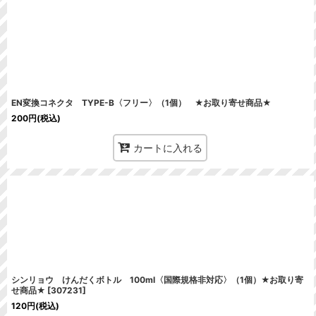
並び順
:
EN変換コネクタ TYPE-B〈フリー〉（1個） ★お取り寄せ商品★
200
円
(税込)
カートに入れる
シンリョウ けんだくボトル 100ml〈国際規格非対応〉（1個）★お取り寄
せ商品★
[
307231
]
120
円
(税込)