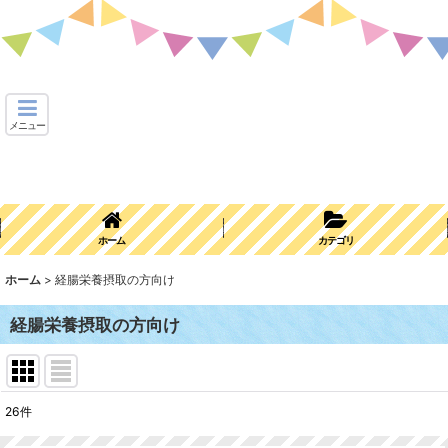
メニュー
ホーム
カテゴリ
ホーム
>
経腸栄養摂取の方向け
経腸栄養摂取の方向け
26
件
表示数
: