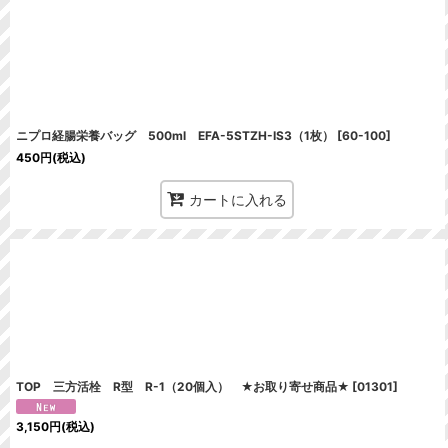
ニプロ経腸栄養バッグ 500ml EFA-5STZH-IS3（1枚）
[
60-100
]
450
円
(税込)
カートに入れる
TOP 三方活栓 R型 R-1（20個入） ★お取り寄せ商品★
[
01301
]
3,150
円
(税込)