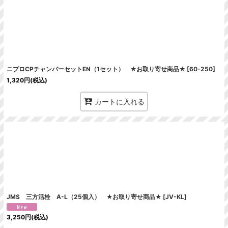
ニプロCPチャンバーセットEN（1セット） ★お取り寄せ商品★
[
60-250
]
1,320
円
(税込)
カートに入れる
JMS 三方活栓 A-L（25個入） ★お取り寄せ商品★
[
JV-KL
]
3,250
円
(税込)