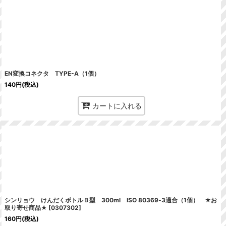
EN変換コネクタ TYPE-A（1個）
140
円
(税込)
カートに入れる
シンリョウ けんだくボトルＢ型 300ml ISO 80369‐3適合（1個） ★お
取り寄せ商品★
[
0307302
]
160
円
(税込)