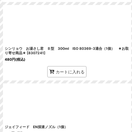
シンリョウ お湯さし君 Ｂ型 300ml ISO 80369‐3適合（1個） ★お取
り寄せ商品★
[
8307241
]
480
円
(税込)
カートに入れる
ジェイフィード EN採液ノズル（1個）