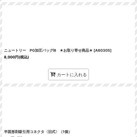
ニュートリー PG加圧バッグIII ★お取り寄せ商品★
[
A60305
]
8,000
円
(税込)
カートに入れる
半固形剤吸引用コネクタ〈旧式〉（1個）