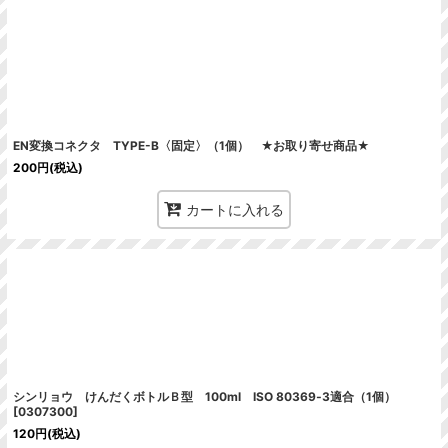
絞り込む
EN変換コネクタ TYPE-B〈固定〉（1個） ★お取り寄せ商品★
200
円
(税込)
カートに入れる
シンリョウ けんだくボトルＢ型 100ml ISO 80369‐3適合（1個）
[
0307300
]
120
円
(税込)