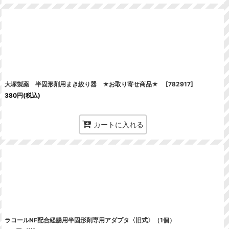
大塚製薬 半固形剤用まき絞り器 ★お取り寄せ商品★
[
782917
]
380
円
(税込)
カートに入れる
ラコールNF配合経腸用半固形剤専用アダプタ〈旧式〉（1個）