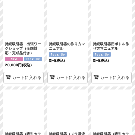
並び順
:
絞り込む
持続吸引器 出張ワー
持続吸引器の作り方マ
持続吸引器用ボトル作
クショップ（全国対
ニュアル
り方マニュアル
応・完成品付き）
0
円
(税込)
0
円
(税込)
20,000
円
(税込)
カートに入れる
カートに入れる
カートに入れる
持続吸引器（吸引カテ
持続吸引器（メラ唾液
持続吸引器（吸引カテ