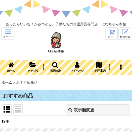
あったらいいな！がみつかる。子供たちの介護用品専門店 はなちゃん本舗
メニュー
カート
新規登録
ホーム
カテゴリ
商品検索
マイページ
ご利用案内
ホーム
>
おすすめ商品
おすすめ商品
表示順変更
閉じる
12
件
表示数
: