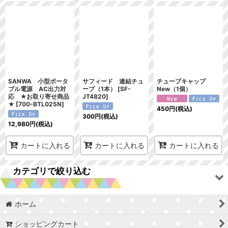
SANWA 小型ポータ
サフィード 連結チュ
チューブキャップ
ブル電源 AC出力対
ーブ（1本）
[
SF-
New（1個）
応 ★お取り寄せ商品
JT4820
]
★
[
700-BTL025N
]
450
円
(税込)
300
円
(税込)
12,980
円
(税込)
カートに入れる
カートに入れる
カートに入れる
カテゴリで絞り込む
ホーム
持続吸引器
ショッピングカート
チューブ・カテーテル