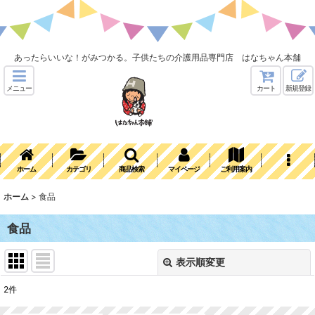
あったらいいな！がみつかる。子供たちの介護用品専門店 はなちゃん本舗
メニュー
カート
新規登録
ホーム
カテゴリ
商品検索
マイページ
ご利用案内
ホーム
>
食品
食品
表示順変更
閉じる
2
件
表示数
: