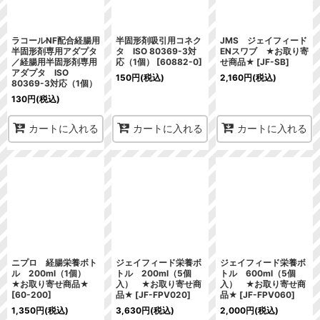
ラコールNF配合経腸用
半固形剤吸引用コネク
JMS ジェイフィード
半固形剤専用アダプタ
タ ISO 80369-3対
ENスワブ ★お取り寄
／経腸用半固形剤専用
応（1個）
[
60882-0
]
せ商品★
[
JF-SB
]
アダプタ ISO
150
円
(税込)
2,160
円
(税込)
80369-3対応（1個）
130
円
(税込)
カートに入れる
カートに入れる
カートに入れる
ニプロ 経腸栄養ボト
ジェイフィード栄養ボ
ジェイフィード栄養ボ
ル 200ml（1個）
トル 200ml（5個
トル 600ml（5個
★お取り寄せ商品★
入） ★お取り寄せ商
入） ★お取り寄せ商
[
60-200
]
品★
[
JF-FPV020
]
品★
[
JF-FPV060
]
1,350
円
(税込)
3,630
円
(税込)
2,000
円
(税込)