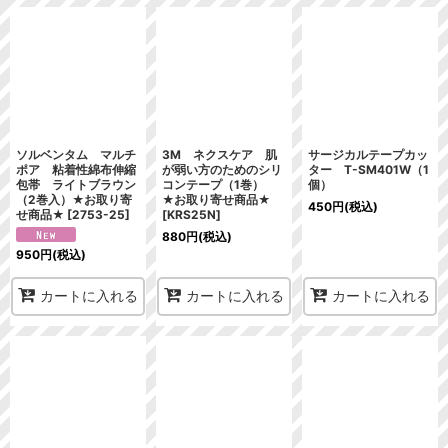
ソルベンタム マルチ
3M ネクスケア 肌
サージカルテープカッ
ポア 粘着性綿布伸縮
が弱い方のためのシリ
ター T-SM401W（1
包帯 ライトブラウン
コンテープ（1巻）
個）
（2巻入）★お取り寄
★お取り寄せ商品★
450
円
(税込)
せ商品★
[
2753-25
]
[
KRS25N
]
880
円
(税込)
950
円
(税込)
カートに入れる
カートに入れる
カートに入れる