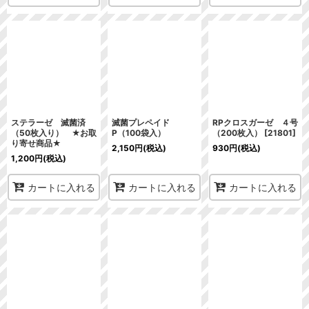
ステラーゼ 滅菌済
滅菌プレペイド
RPクロスガーゼ ４号
（50枚入り） ★お取
P（100袋入）
（200枚入）
[
21801
]
り寄せ商品★
2,150
円
(税込)
930
円
(税込)
1,200
円
(税込)
カートに入れる
カートに入れる
カートに入れる