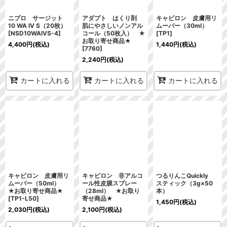
ニプロ サージット
アダプト はくり剤
キャビロン 皮膚用リ
10 WA IV S（20枚）
肌にやさしいノンアル
ムーバー（30ml）
[
NSD10WAIVS-4
]
コール（50枚入） ★
[
TP1
]
お取り寄せ商品★
4,400
円
(税込)
1,440
円
(税込)
[
7760
]
2,240
円
(税込)
カートに入れる
カートに入れる
カートに入れる
キャビロン 皮膚用リ
キャビロン 非アルコ
つるりんこQuickly
ムーバー（50ml）
ール性皮膜スプレー
スティック（3g×50
★お取り寄せ商品★
（28ml） ★お取り
本）
[
TP1-L50
]
寄せ商品★
1,450
円
(税込)
2,030
円
(税込)
2,100
円
(税込)