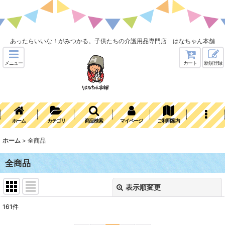
あったらいいな！がみつかる。子供たちの介護用品専門店 はなちゃん本舗
メニュー
カート
新規登録
ホーム
カテゴリ
商品検索
マイページ
ご利用案内
ホーム
>
全商品
全商品
表示順変更
閉じる
161
件
表示数
: