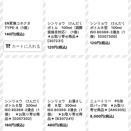
EN変換コネクタ
シンリョウ けんだく
シンリョウ けんだく
TYPE-A（1個）
ボトル 100ml〈国際
ボトルＢ型 100ml
規格非対応〉（1個）
ISO 80369‐3適合（1
140
円
(税込)
★お取り寄せ商品★
個）
[
0307300
]
[
307231
]
120
円
(税込)
カートに入れる
120
円
(税込)
シンリョウ けんだく
シンリョウ お湯さし
ニュートリー PG加
ボトルＢ型 300ml
君 Ｂ型 300ml
圧バッグIII ★お取り
ISO 80369‐3適合（1
ISO 80369‐3適合（1
寄せ商品★
[
A60305
]
個） ★お取り寄せ商
個） ★お取り寄せ商
8,000
円
(税込)
品★
[
0307302
]
品★
[
8307241
]
160
円
(税込)
480
円
(税込)