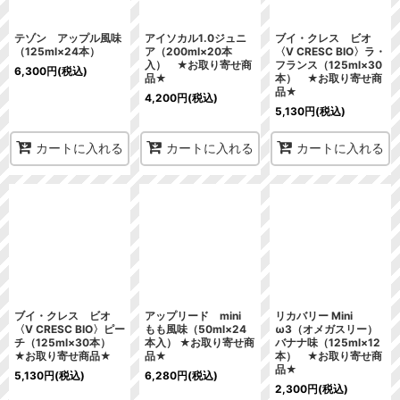
テゾン アップル風味
アイソカル1.0ジュニ
ブイ・クレス ビオ
（125ml×24本）
ア（200ml×20本
〈V CRESC BIO〉ラ・
入） ★お取り寄せ商
フランス（125ml×30
6,300
円
(税込)
品★
本） ★お取り寄せ商
品★
4,200
円
(税込)
5,130
円
(税込)
カートに入れる
カートに入れる
カートに入れる
ブイ・クレス ビオ
アップリード mini
リカバリー Mini
〈V CRESC BIO〉ピー
もも風味（50ml×24
ω3（オメガスリー）
チ（125ml×30本）
本入） ★お取り寄せ商
バナナ味（125ml×12
★お取り寄せ商品★
品★
本） ★お取り寄せ商
品★
5,130
円
(税込)
6,280
円
(税込)
2,300
円
(税込)