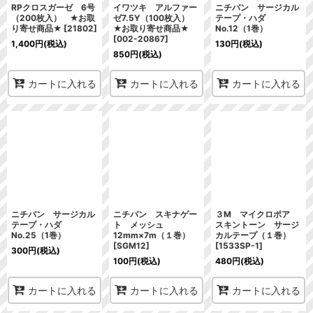
RPクロスガーゼ 6号
イワツキ アルファー
ニチバン サージカル
（200枚入） ★お取
ゼ7.5Y（100枚入）
テープ・ハダ
り寄せ商品★
[
21802
]
★お取り寄せ商品★
No.12（1巻）
[
002-20867
]
1,400
円
(税込)
130
円
(税込)
850
円
(税込)
カートに入れる
カートに入れる
カートに入れる
ニチバン サージカル
ニチバン スキナゲー
３M マイクロポア
テープ・ハダ
ト メッシュ
スキントーン サージ
No.25（1巻）
12mm×7m（１巻）
カルテープ（１巻）
[
SGM12
]
[
1533SP-1
]
300
円
(税込)
100
円
(税込)
480
円
(税込)
カートに入れる
カートに入れる
カートに入れる