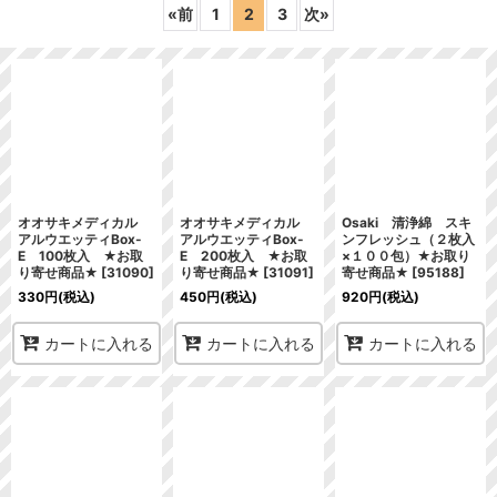
«
前
1
2
3
次
»
並び順
:
絞り込む
オオサキメディカル
オオサキメディカル
Osaki 清浄綿 スキ
アルウエッティBox-
アルウエッティBox-
ンフレッシュ（２枚入
E 100枚入 ★お取
E 200枚入 ★お取
×１００包）★お取り
り寄せ商品★
[
31090
]
り寄せ商品★
[
31091
]
寄せ商品★
[
95188
]
330
円
(税込)
450
円
(税込)
920
円
(税込)
カートに入れる
カートに入れる
カートに入れる