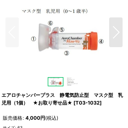
エアロチャンバープラス 静電気防止型 マスク型 乳
児用（1個） ★お取り寄せ品★
[
T03-1032
]
販売価格
:
4,000
円
(税込)
サイズ
:
63