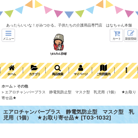
あったらいいな！がみつかる。子供たちの介護用品専門店 はなちゃん本舗
メニュー
カート
新規登録
ホーム
カテゴリ
商品検索
マイページ
ご利用案内
ホーム
>
その他
>
エアロチャンバープラス 静電気防止型 マスク型 乳児用（1個） ★お取り
寄せ品★
エアロチャンバープラス 静電気防止型 マスク型 乳
児用（1個） ★お取り寄せ品★
[
T03-1032
]