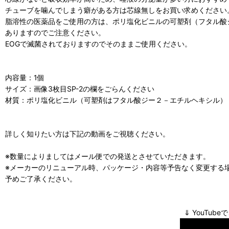
チューブを噛んでしまう癖がある方は芯線無しをお買い求めください
脂溶性の医薬品をご使用の方は、ポリ塩化ビニルの可塑剤（フタル酸
ありますのでご注意ください。
EOGで滅菌されておりますのでそのままご使用ください。
内容量：1個
サイズ：画像3枚目SP-2の欄をごらんください
材質：ポリ塩化ビニル（可塑剤はフタル酸ジー２－エチルヘキシル）
詳しく知りたい方は下記の動画をご視聴ください。
※数量によりましてはメール便での発送とさせていただきます。
※メーカーのリニューアル時、パッケージ・内容等予告なく変更する
予めご了承ください。
⇓ YouTubeでご紹介してお