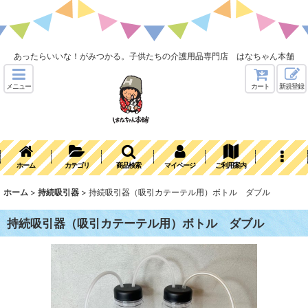
あったらいいな！がみつかる。子供たちの介護用品専門店 はなちゃん本舗
メニュー
カート
新規登録
ホーム
カテゴリ
商品検索
マイページ
ご利用案内
ホーム
>
持続吸引器
>
持続吸引器（吸引カテーテル用）ボトル ダブル
持続吸引器（吸引カテーテル用）ボトル ダブル