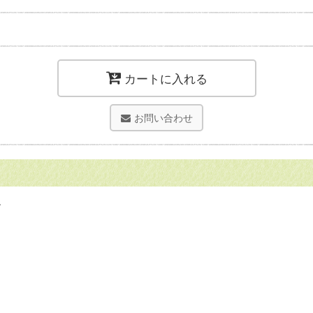
カートに入れる
お問い合わせ
。