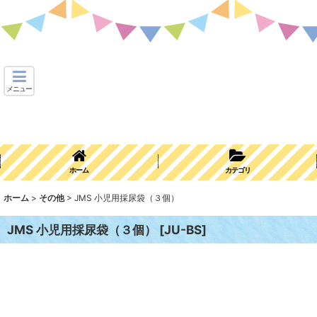
メニュー
ホーム
カテゴリ
ホーム
>
その他
>
JMS 小児用採尿袋（３個）
JMS 小児用採尿袋（３個）
[
JU-BS
]