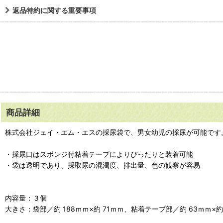
返品特約に関する重要事項
商品詳細
株式会社ジェイ・エム・エスの採尿袋で、男女幼児の採尿が可能です
・採尿口はスポンジ付粘着テープによりぴったりと装着可能
・袋は透明であり、採取尿の混濁度、排出量、色の観察が容易
内容量：３個
大きさ：袋部／約 188ｍｍ×約 71ｍｍ、粘着テープ部／約 63ｍｍ×約