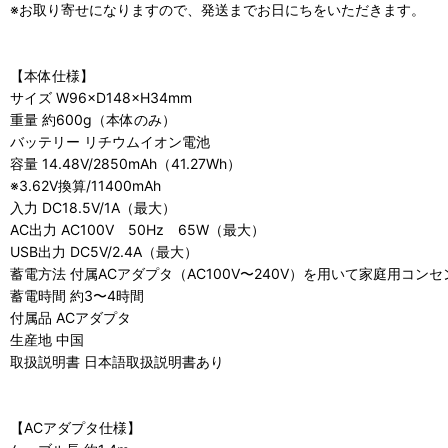
※お取り寄せになりますので、発送までお日にちをいただきます。
【本体仕様】
サイズ W96×D148×H34mm
重量 約600g（本体のみ）
バッテリー リチウムイオン電池
容量 14.48V/2850mAh（41.27Wh）
※3.62V換算/11400mAh
入力 DC18.5V/1A（最大）
AC出力 AC100V 50Hz 65W（最大）
USB出力 DC5V/2.4A（最大）
蓄電方法 付属ACアダプタ（AC100V〜240V）を用いて家庭用コン
蓄電時間 約3〜4時間
付属品 ACアダプタ
生産地 中国
取扱説明書 日本語取扱説明書あり
【ACアダプタ仕様】