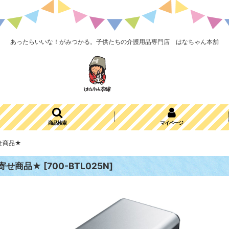
あったらいいな！がみつかる。子供たちの介護用品専門店 はなちゃん本舗
商品検索
マイページ
せ商品★
寄せ商品★
[
700-BTL025N
]