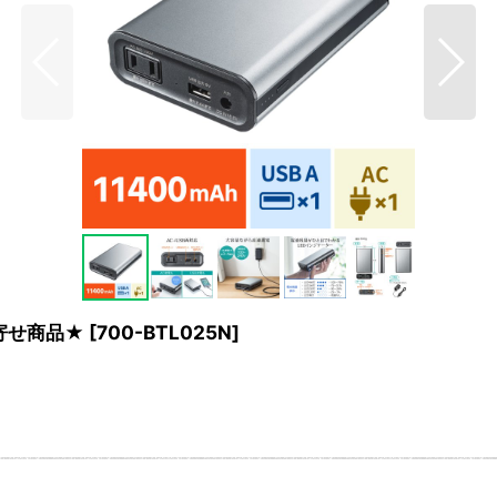
寄せ商品★
[
700-BTL025N
]