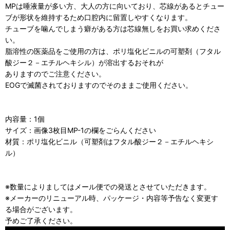
MPは唾液量が多い方、大人の方に向いており、芯線があるとチュー
ブが形状を維持するため口腔内に留置しやすくなります。
チューブを噛んでしまう癖がある方は芯線無しをお買い求めくださ
い。
脂溶性の医薬品をご使用の方は、ポリ塩化ビニルの可塑剤（フタル
酸ジー２－エチルヘキシル）が溶出するおそれが
ありますのでご注意ください。
EOGで滅菌されておりますのでそのままご使用ください。
内容量：1個
サイズ：画像3枚目MP-1の欄をごらんください
材質：ポリ塩化ビニル（可塑剤はフタル酸ジー２－エチルヘキシ
ル）
※数量によりましてはメール便での発送とさせていただきます。
※メーカーのリニューアル時、パッケージ・内容等予告なく変更す
る場合がございます。
予めご了承ください。