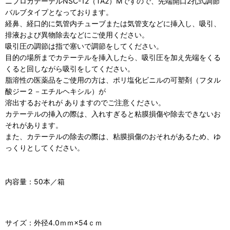
ニプロカテーテルNSC-12（TA2）Mですので、先端開口2孔式調節
バルブタイプとなっております。
経鼻、経口的に気管内チューブまたは気管支などに挿入し、吸引、
排液および異物除去などにご使用ください。
吸引圧の調節は指で塞いで調節をしてください。
目的の場所までカテーテルを挿入したら、吸引圧を加え先端をくる
くると回しながら吸引をしてください。
脂溶性の医薬品をご使用の方は、ポリ塩化ビニルの可塑剤（フタル
酸ジー２－エチルヘキシル）が
溶出するおそれが ありますのでご注意ください。
カテーテルの挿入の際は、入れすぎると粘膜損傷や除去できないお
それがあります。
また、カテーテルの除去の際は、粘膜損傷のおそれがあるため、ゆ
っくりとしてください。
内容量：50本／箱
サイズ：外径4.0ｍｍ×54ｃｍ