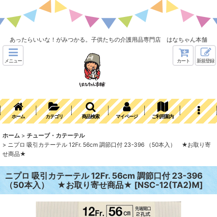
あったらいいな！がみつかる。子供たちの介護用品専門店 はなちゃん本舗
メニュー
カート
新規登録
ホーム
カテゴリ
商品検索
マイページ
ご利用案内
ホーム
>
チューブ・カテーテル
>
ニプロ 吸引カテーテル 12Fr. 56cm 調節口付 23-396 （50本入） ★お取り寄
せ商品★
ニプロ 吸引カテーテル 12Fr. 56cm 調節口付 23-396
（50本入） ★お取り寄せ商品★
[
NSC-12(TA2)M
]