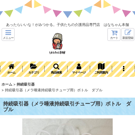
あったらいいな！がみつかる。子供たちの介護用品専門店 はなちゃん本舗
メニュー
カート
新規登録
ホーム
カテゴリ
商品検索
マイページ
ご利用案内
ホーム
>
持続吸引器
>
持続吸引器（メラ唾液持続吸引チューブ用）ボトル ダブル
持続吸引器（メラ唾液持続吸引チューブ用）ボトル ダ
ブル