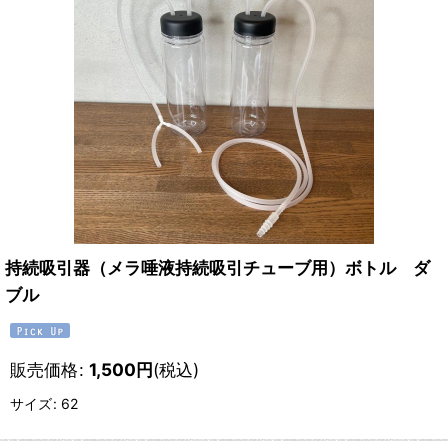
持続吸引器（メラ唾液持続吸引チューブ用）ボトル ダ
ブル
販売価格
:
1,500
円
(税込)
サイズ
:
62