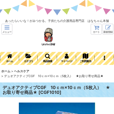
あったらいいな！がみつかる。子供たちの介護用品専門店 はなちゃん本舗
メニュー
カート
新規登録
ホーム
カテゴリ
商品検索
マイページ
ご利用案内
ホーム
>
ヘルスケア
>
デュオアクティブCGF 10ｃｍ×10ｃｍ（5枚入） ★お取り寄せ商品★
デュオアクティブCGF 10ｃｍ×10ｃｍ（5枚入） ★
お取り寄せ商品★
[
CGF1010
]