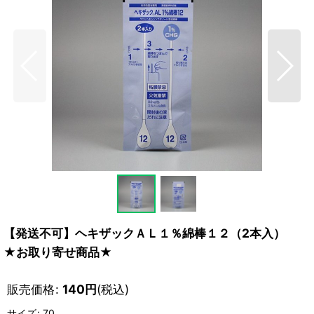
【発送不可】ヘキザックＡＬ１％綿棒１２（2本入）
★お取り寄せ商品★
販売価格
:
140
円
(税込)
サイズ
:
70