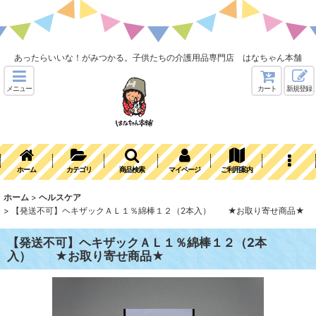
あったらいいな！がみつかる。子供たちの介護用品専門店 はなちゃん本舗
メニュー
カート
新規登録
ホーム
カテゴリ
商品検索
マイページ
ご利用案内
ホーム
>
ヘルスケア
>
【発送不可】ヘキザックＡＬ１％綿棒１２（2本入） ★お取り寄せ商品★
【発送不可】ヘキザックＡＬ１％綿棒１２（2本
入） ★お取り寄せ商品★