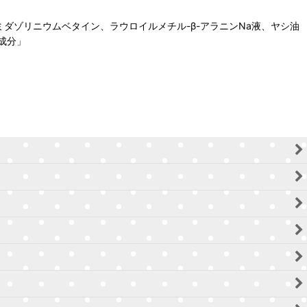
ダゾリニウムベタイン、ラウロイルメチル-β-アラニンNa液、ヤシ油
成分」